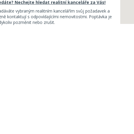
ledáte? Nechejte hledat realitní kanceláře za Vás!
adáváte vybraným realitním kancelářím svůj požadavek a
ě kontaktují s odpovídajícími nemovitostmi. Poptávka je
koliv pozměnit nebo zrušit.