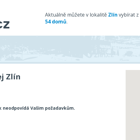
Aktuálně můžete v lokalitě
Zlín
vybírat z
54 domů
.
j Zlín
k neodpovídá Vašim požadavkům.