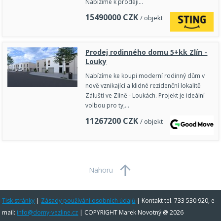
Nabízíme k prodeji…
15490000
CZK
/ objekt
Prodej rodinného domu 5+kk Zlín -
Louky
Nabízíme ke koupi moderní rodinný dům v
nově vznikající a klidné rezidenční lokalitě
Záluští ve Zlíně - Loukách. Projekt je ideální
volbou pro ty,…
11267200
CZK
/ objekt
Nahoru
Tisk stránky
|
Zásady používání osobních údajů
|
Kontakt tel. 733 530 920, e-
mail:
info@domy-vezline.cz
| COPYRIGHT Marek Novotný @ 2026